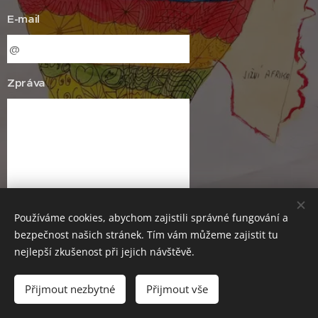
E-mail
Zpráva
Používáme cookies, abychom zajistili správné fungování a
Odeslat
bezpečnost našich stránek. Tím vám můžeme zajistit tu
nejlepší zkušenost při jejich návštěvě.
Přijmout nezbytné
Přijmout vše
Cookies