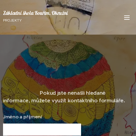
Základní škola Kouřim, Okružní
PROJEKTY
Po
kud jste nenašli hledané
informace, můžete využít kontaktního formuláře.
Jméno a příjmení