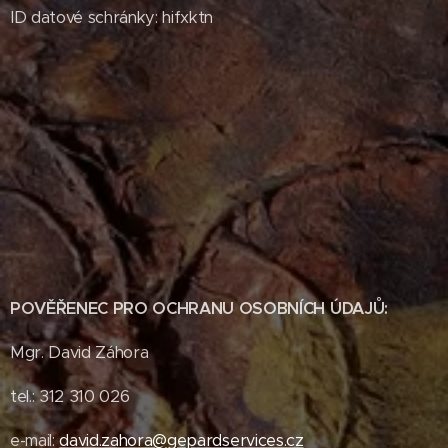
ID datové schránky: hifxktn
POVĚŘENEC PRO OCHRANU OSOBNÍCH ÚDAJŮ:
Mgr. David Záhora
tel.: 312 310 026
e-mail:
david.zahora@gepardservices.cz