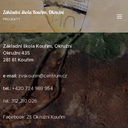
Základní škola Kouřim, Okružní
PROJEKTY
Základní škola Kouřim, Okružní
Okružní 435
281 61 Kouřim
e-mail
:
zvskourim@centrum.cz
tel.
:
+420 724 969 954
tel.: 312 310 026
Facebook: Zš Okružní Kouřim