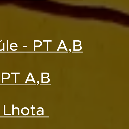
 úle - PT A,B
- PT A,B
á Lhota