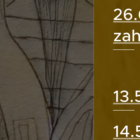
26.
za
13.
14.