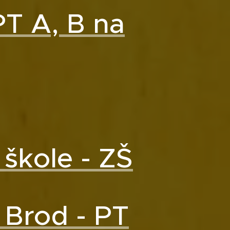
PT A, B na
 škole - ZŠ
 Brod - PT