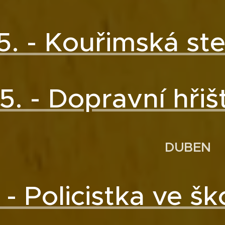
5. - Kouřimská st
5. - Dopravní hřiš
DUBEN
. - Policistka ve š