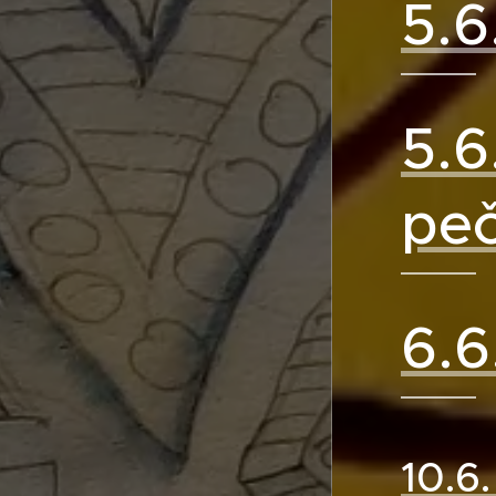
5.6
5.6
pe
6.6
10.6