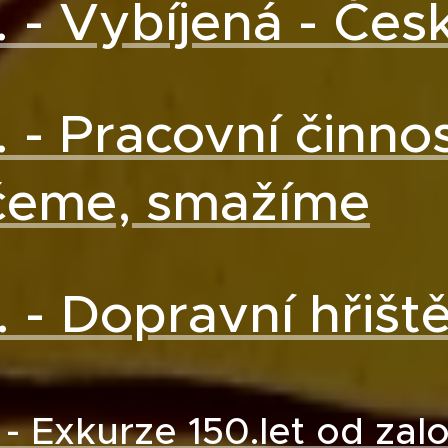
. - Vybíjená - Čes
. - Pracovní činnos
čeme, smažíme
. - Dopravní hřišt
. - Exkurze 150.let od za