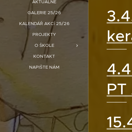
AKTUÁLNĚ
3.4
GALERIE 25/26
KALENDÁŘ AKCÍ 25/26
ker
PROJEKTY
O ŠKOLE
KONTAKT
4.4
NAPIŠTE NÁM
PT
15.