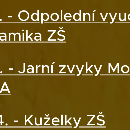
. - Odpolední vyu
amika ZŠ
. - Jarní zvyky Mo
 A
4. - Kuželky ZŠ