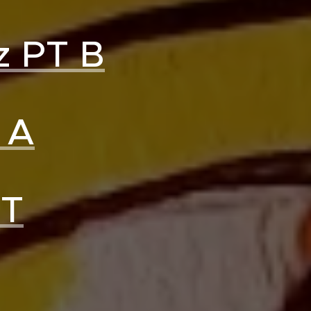
 z PT B
 A
PT