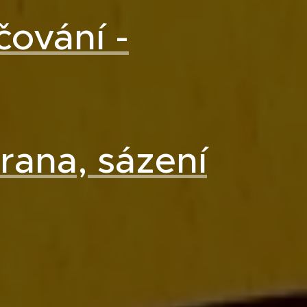
čování -
rana, sázení