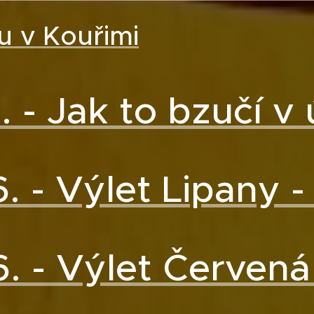
u v Kouřimi
6. - Jak to bzučí v
6. - Výlet Lipany 
6. - Výlet Červen