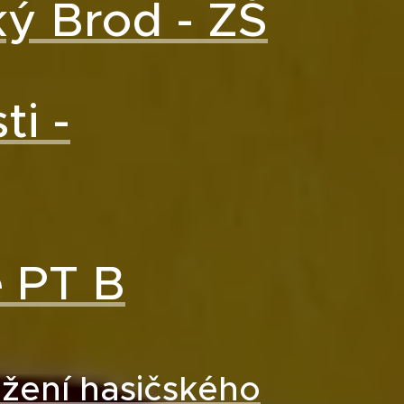
ký Brod - ZŠ
ti -
ě PT B
ložení hasičského