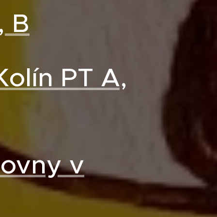
, B
Kolín PT A,
hovny v