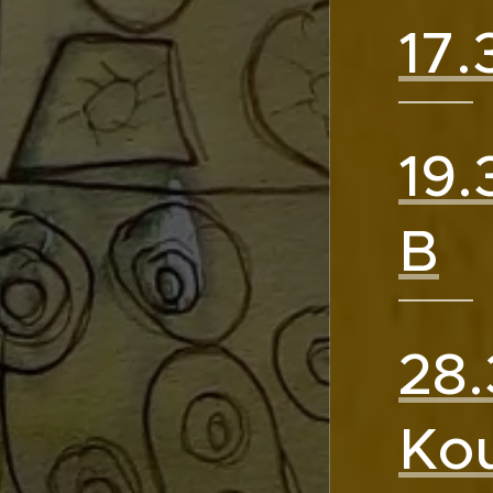
17.
19.
B
28.
Kou