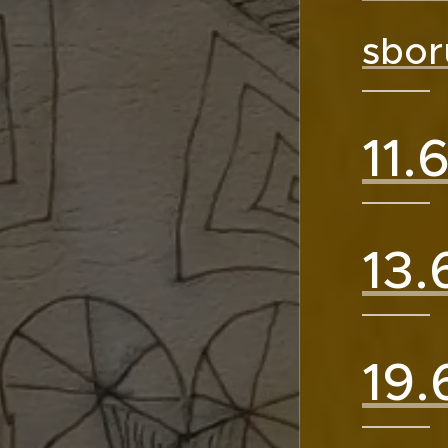
sbor
11.
13.
19.