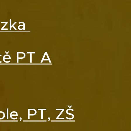
ezka
tě PT A
kole, PT, ZŠ