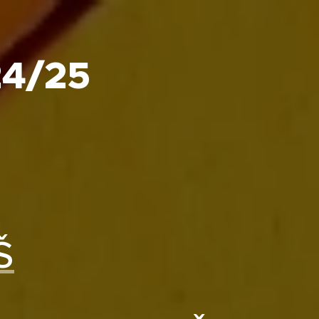
24/25
Š